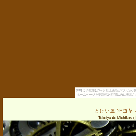
[PR] この広告は3ヶ月以上更新がないため
ホームページを更新後24時間以内に表示さ
とけい屋DE道草.
Tokeiya de Michikusa.