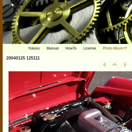
Yokoso
Manual
HowTo
License
Photo Album
20040125 125111