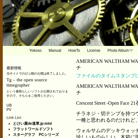
Yokoso
Manual
HowTo
License
Photo Album
AMERICAN WALTHAM
チ
最新情報
当サイトでのびぶ朗の公開は終了しました。
ファイルのタイムスタンプに
Tg – the open source
timegrapher
AMERICAN WALTHAM
という素晴らしいソフトが公開されておりま
チ
すので、そちらをご使用ください。
Crescent Street -Open Face
UB
PV
チラネジ・切テンプを持つ
Link List
一種と思われるのだけれど
とけい屋de道草.jp mini
フラットワールドソフト
ウォルサムのデッキウォッ
スターグラフ PCシリーズ
珍しいものらしい。木箱に