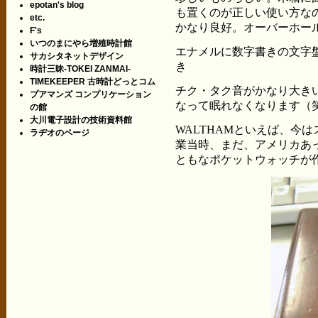
epotan's blog
も置くのが正しい使い方な
etc.
かなり良好。オーバーホー
F's
いつのまにやら増殖時計館
エナメルに数字書きの文字
サカシタネットデザイン
き
時計三昧-TOKEI ZANMAI-
TIMEKEEPER 古時計どっとコム
チク・タク音がかなり大き
プアマンズ コンプリケーション
なって眠れなくなります（
の館
大川電子設計の技術資料館
WALTHAMといえば、今
ラヂオのページ
業当時、まだ、アメリカあ
ともなポケットウォッチが