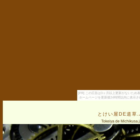
[PR] この広告は3ヶ月以上更新がないため
ホームページを更新後24時間以内に表示さ
とけい屋DE道草.
Tokeiya de Michikusa.