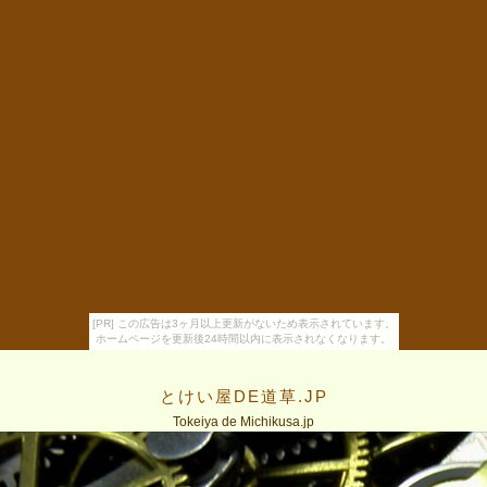
[PR] この広告は3ヶ月以上更新がないため表示されています。
ホームページを更新後24時間以内に表示されなくなります。
とけい屋DE道草.JP
Tokeiya de Michikusa.jp