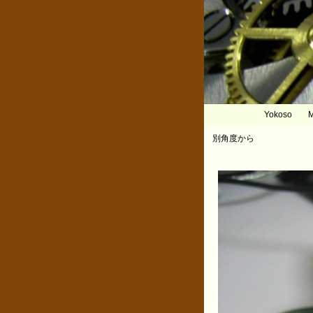
Yokoso
M
別角度から