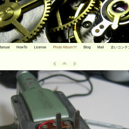
anual
HowTo
License
Photo Album
Blog
Mail
古いコンテ