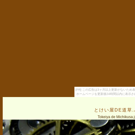
[PR] この広告は3ヶ月以上更新がないため
ホームページを更新後24時間以内に表示さ
とけい屋DE道草.
Tokeiya de Michikusa.