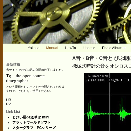
Yokoso
Manual
HowTo
License
Photo Album
A音・B音・C音と びぶ
最新情報
機械式時計の音をオシロス
当サイトでのびぶ朗の公開は終了しました。
Tg – the open source
timegrapher
という素晴らしいソフトが公開されておりま
すので、そちらをご使用ください。
UB
PV
Link List
とけい屋de道草.jp mini
フラットワールドソフト
スターグラフ PCシリーズ